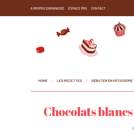
A PROPOS D’AMANDISE
ESPACE PRO
CONTACT
HOME
LES RECETTES
DÉBUTER EN PÂTISSERIE
Chocolats blancs 