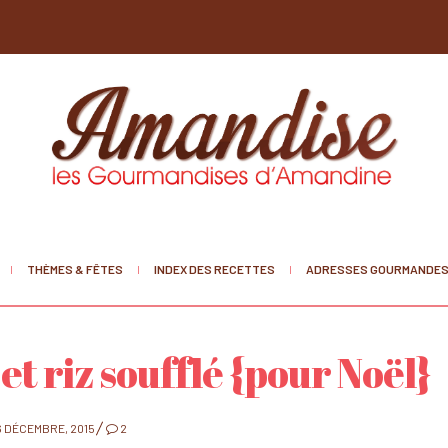
THÈMES & FÊTES
INDEX DES RECETTES
ADRESSES GOURMANDE
et riz soufflé {pour Noël}
POSTED
6 DÉCEMBRE, 2015
2