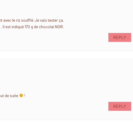
t avec le riz soufflé. Je vais tester ça.
 . Il est indiqué 170 g de chocolat NOIR.
REPLY
out de suite
!
REPLY