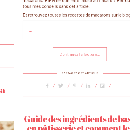
macarons, RIEN ne doit être laissé au hasard ! Retro
tous mes conseils dans cet article.
Et retrouvez toutes les recettes de macarons sur le blog
…
Continuez la lecture...
PARTAGEZ CET ARTICLE
sa
Guide des ingrédients de ba
en pâtisserie et comment le