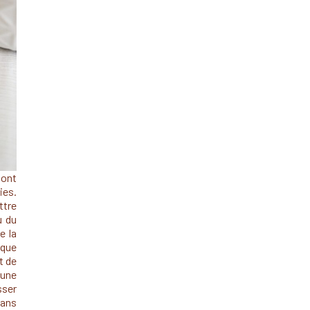
sont
ies.
ttre
u du
e la
aque
t de
 une
ser
sans