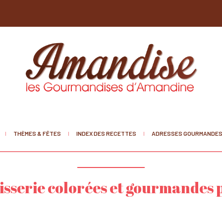
THÈMES & FÊTES
INDEX DES RECETTES
ADRESSES GOURMANDE
isserie colorées et gourmandes p