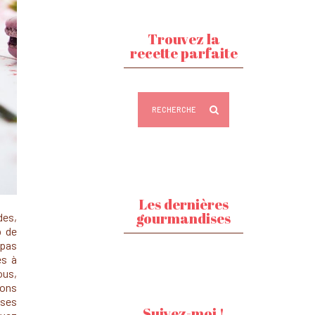
Trouvez la
recette parfaite
Les dernières
gourmandises
es,
p de
 pas
es à
ous,
bons
 ses
Suivez-moi !