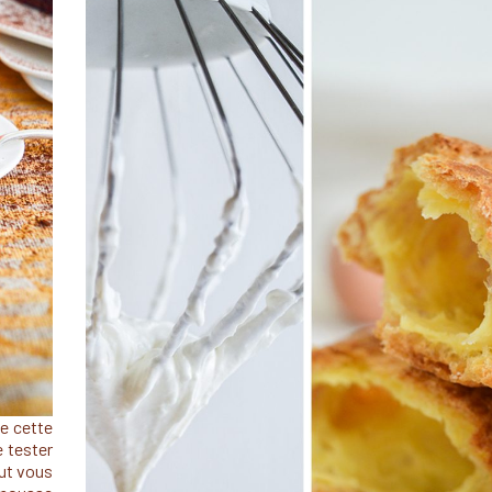
me cette
e tester
out vous