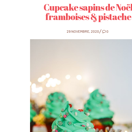
Cupcake sapins de Noë
framboises & pistache
POSTED
29 NOVEMBRE, 2020
0
ON