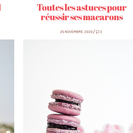
l
Toutes les astuces pour
réussir ses macarons
POSTED
25 NOVEMBRE, 2020
2
ON