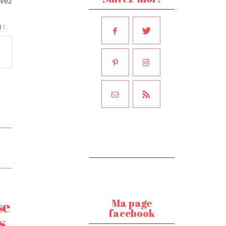
uvez
 :
Ma page
se
facebook
s