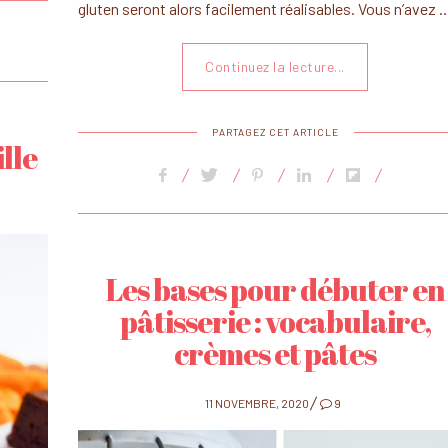
gluten seront alors facilement réalisables. Vous n’avez 
Continuez la lecture...
PARTAGEZ CET ARTICLE
lle
Les bases pour débuter en
pâtisserie : vocabulaire,
crèmes et pâtes
POSTED
11 NOVEMBRE, 2020
9
ON