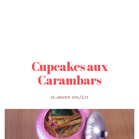
Cupcakes aux
Carambars
POSTED
25 JANVIER, 2014
3
ON