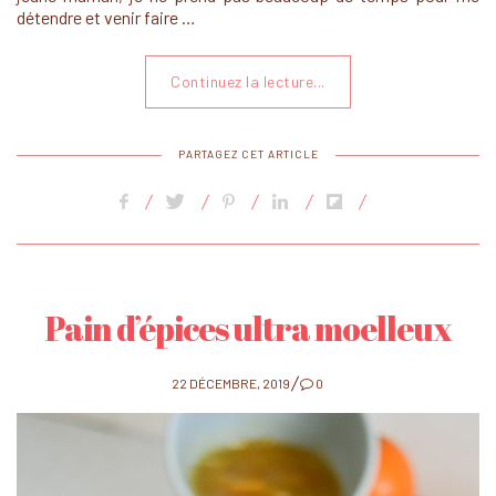
détendre et venir faire …
Continuez la lecture...
PARTAGEZ CET ARTICLE
Pain d’épices ultra moelleux
POSTED
22 DÉCEMBRE, 2019
0
ON