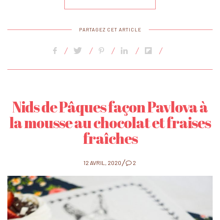
PARTAGEZ CET ARTICLE
Nids de Pâques façon Pavlova à
la mousse au chocolat et fraises
fraîches
POSTED
12 AVRIL, 2020
2
ON