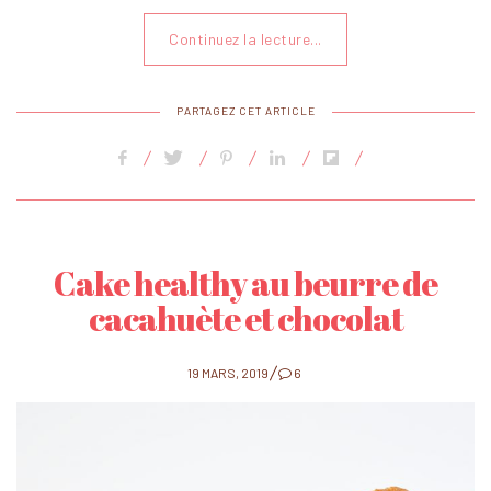
Continuez la lecture...
PARTAGEZ CET ARTICLE
Cake healthy au beurre de
cacahuète et chocolat
POSTED
19 MARS, 2019
6
ON