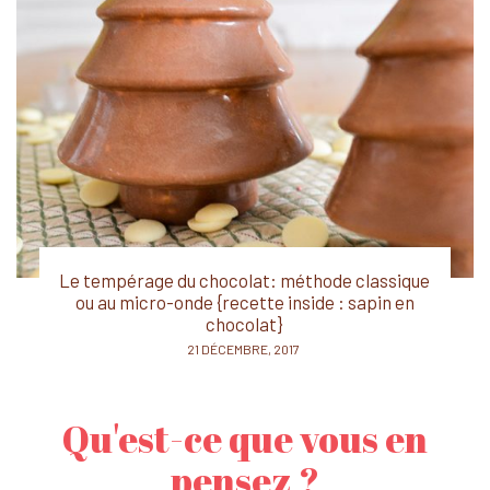
Le tempérage du chocolat: méthode classique
ou au micro-onde {recette inside : sapin en
chocolat}
POSTED
21 DÉCEMBRE, 2017
ON
Qu'est-ce que vous en
pensez ?