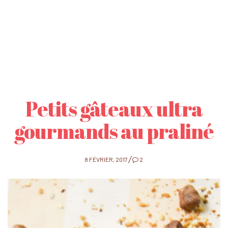
Petits gâteaux ultra
gourmands au praliné
POSTED
8 FÉVRIER, 2017
2
ON